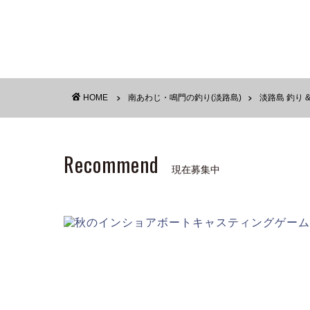
HOME
南あわじ・鳴門の釣り(淡路島)
淡路島 釣り 
Recommend
現在募集中