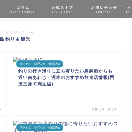
コラム
公式ストア
お問い合わせ
OSAKA FISHING
ONLINE SHOP
CONTACT
En
ATEGORY ―
島 釣り & 観光
南あわじ・鳴門の釣り(淡路島)
釣りの行き帰りに立ち寄りたい鳥飼港からも
近い南あわじ・洲本のおすすめ飲食店情報(西
淡三原IC周辺編)
3
8月 29, 2023
南あわじ・鳴門の釣り(淡路島)