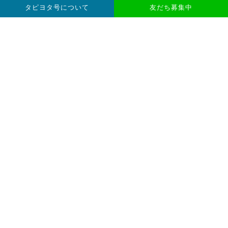
Boat Fishing Guide
ボートフィッシングお役立
タピヨタ号について
友だち募集中
ちガイド