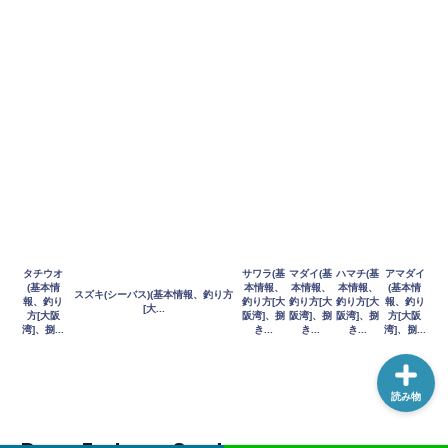
き]
台湾の釣り人口は60万人！
台湾で釣りを楽しもう！最
新情報をご案内
タイ王国のバンコク
(Thailand)で出張や旅行で
行って釣りをするには
タイラバ専用設計ネクタ
タチウオ
サワラ(基
マダイ(基
ハマチ(基
アマダイ
イ”TRIGGER”
(基本情
本情報、
本情報、
本情報、
(基本情
スズキ(シーバス)(基本情報、釣り方
報、釣り
釣り方[大
釣り方[大
釣り方[大
報、釣り
[大...
方[大阪
阪湾]、捌
阪湾]、捌
阪湾]、捌
方[大阪
湾]、捌...
き...
き...
き...
湾]、捌...
読み物