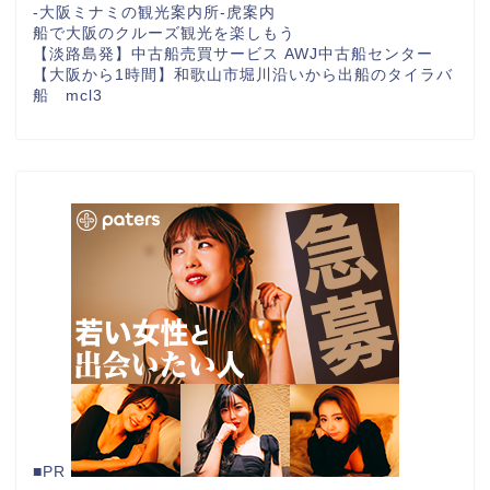
-大阪ミナミの観光案内所-虎案内
船で大阪のクルーズ観光を楽しもう
【淡路島発】中古船売買サービス AWJ中古船センター
【大阪から1時間】和歌山市堀川沿いから出船のタイラバ
船 mcl3
■PR