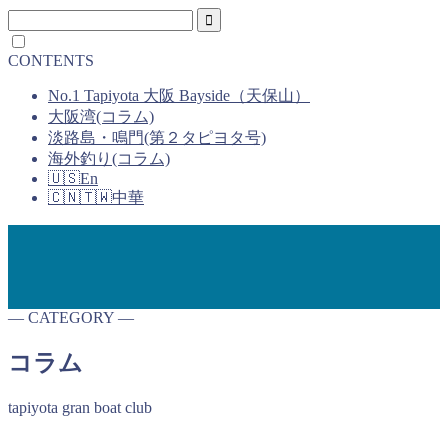
CONTENTS
No.1 Tapiyota 大阪 Bayside（天保山）
大阪湾
(コラム)
淡路島・鳴門
(第２タピヨタ号)
海外釣り
(コラム)
🇺🇸
En
🇨🇳🇹🇼
中華
― CATEGORY ―
コラム
tapiyota gran boat club