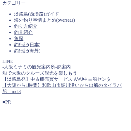
カテゴリー
淡路島(西淡路)ガイド
海外釣り事情まとめ(overseas)
釣り方紹介
釣具紹介
魚探
釣行記(日本)
釣行記(海外)
LINE
-大阪ミナミの観光案内所-虎案内
船で大阪のクルーズ観光を楽しもう
【淡路島発】中古船売買サービス AWJ中古船センター
【大阪から1時間】和歌山市堀川沿いから出船のタイラバ
船 mcl3
■PR