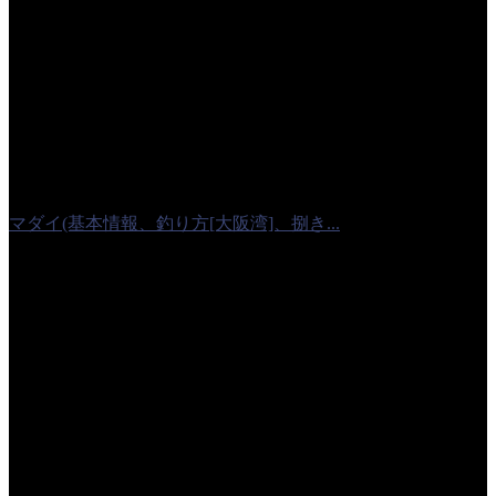
マダイ(基本情報、釣り方[大阪湾]、捌き...