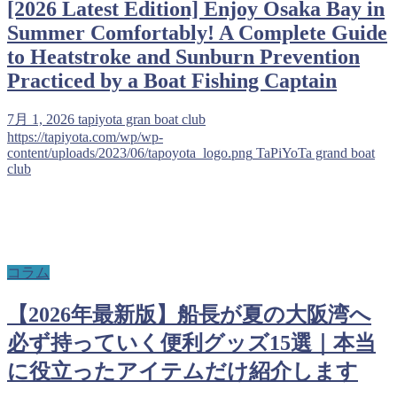
[2026 Latest Edition] Enjoy Osaka Bay in
Summer Comfortably! A Complete Guide
to Heatstroke and Sunburn Prevention
Practiced by a Boat Fishing Captain
7月 1, 2026
tapiyota gran boat club
https://tapiyota.com/wp/wp-
content/uploads/2023/06/tapoyota_logo.png
TaPiYoTa grand boat
club
コラム
【2026年最新版】船長が夏の大阪湾へ
必ず持っていく便利グッズ15選｜本当
に役立ったアイテムだけ紹介します