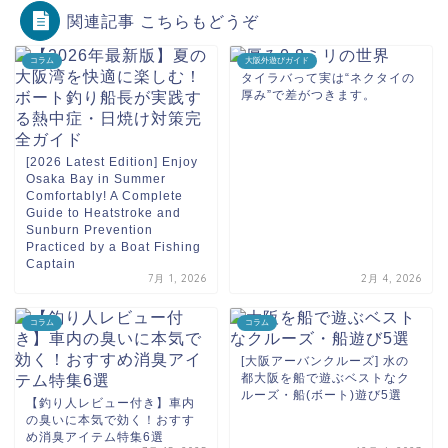
関連記事 こちらもどうぞ
コラム
大阪外遊びガイド
タイラバって実は“ネクタイの
厚み”で差がつきます。
[2026 Latest Edition] Enjoy
Osaka Bay in Summer
Comfortably! A Complete
Guide to Heatstroke and
Sunburn Prevention
Practiced by a Boat Fishing
Captain
7月 1, 2026
2月 4, 2026
コラム
コラム
[大阪アーバンクルーズ] 水の
都大阪を船で遊ぶベストなク
ルーズ・船(ボート)遊び5選
【釣り人レビュー付き】車内
の臭いに本気で効く！おすす
め消臭アイテム特集6選