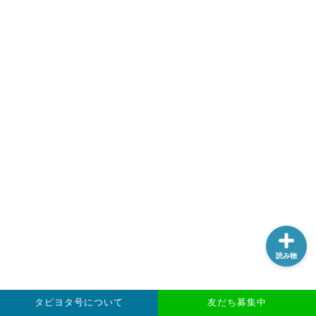
台湾の釣り人口は60万人！
台湾で釣りを楽しもう！最
新情報をご案内
タイ王国のバンコク
(Thailand)で出張や旅行で
行って釣りをするには
タイラバ専用設計ネクタ
イ”TRIGGER”
読み物
タピヨタ号について
友だち募集中